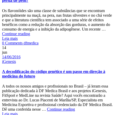
perda de peso?
Os flavonóides são uma classe de substâncias que se encontram
principalmente na maçã, na pera, nas frutas silvestres e no chá verde
e que a literatura científica tem associado a uma série de efeitos
benéficos como a redução da absorção das gorduras, o aumento do
consumo de energia e a inibição da adipogênese. Um recente …
Você
Continue reading
sabia
Leia mais
Author
que
0 Comments
dfmedica
os
14
flavonóides
jun
Date
são
14/06/2016
Categories
preciosos
iGenesis
aliados
para
A decodificação do código genético é um passo em direção à
a
medicina do futuro
perda
de
A todos os nossos amigos e profissionais no Brasil – já leram essa
peso?
publicação dedicada à DF Medica Brasil e aos projetos iGenesis,
FitSport e MedLine na revista Saúde? Aqui vocês encontrarão a
entrevista ao Dr. Lucas Piacenti de Marília/SP, Especialista em
Medicina Esportiva e profissional credenciado da DF Medica Brasil.
A
Dê uma conferida nesse …
Continue reading
decodificação
Leia mais