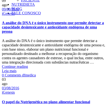
PACIENTE
09
NUTRIDIETA
ago
BLOG
Date
09/08/2016
FALE CONOSCO
Categories
iGenesis
A análise do DNA é o único instrumento que permite detectar a
capacidade desintoxicante e antioxidante endógena de uma
pessoa
A análise do DNA é o único instrumento que permite detectar a
capacidade desintoxicante e antioxidante endógena de uma pessoa e,
com base nisso, elaborar um plano nutricional funcional e
personalizado destinado a melhorar a recuperação do organismo
contra os agentes causadores de estresse, o qual inclua, entre outros,
uma integração direcionada com substâncias nutracêuticas …
A
Continue reading
análise
Leia mais
Author
do
0 Comments
dfmedica
DNA
03
é
ago
Date
o
03/08/2016
Categories
único
iGenesis
instrumento
que
O papel da Nutrigenética no plano alimentar funcional
permite