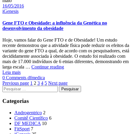
gordura
maio
Date
visceral
16/05/2016
Categories
iGenesis
Gene FTO e Obesidade: a influência da Genética no
desenvolvimento da obesidade
Hoje, vamos falar do Gene FTO e de Obesidade! Um estudo
recente demonstrou que a atividade física pode reduzir os efeitos da
variante do gene FTO a qual, de acordo com os pesquisadores, está
decididamente associada à obesidade. O estudo foi realizado com
mais de 17.000 indivíduos de 6 etnias diferentes, demonstrando em
Gene
larga escala …
Continue reading
FTO
Leia mais
Author
e
0 Comments
dfmedica
Obesidade:
Previous page
1
2
3
4
5
Next page
Pesquisar
a
por:
influência
da
Categorias
Genética
no
Androgentrico
2
desenvolvimento
Comitê Científico
6
da
DF MEDICA
10
obesidade
FitSport
7