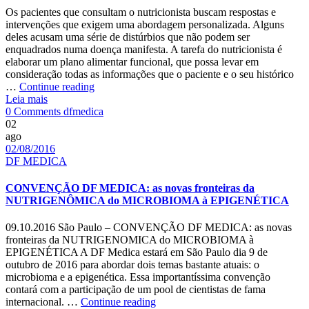
detectar
Os pacientes que consultam o nutricionista buscam respostas e
a
intervenções que exigem uma abordagem personalizada. Alguns
capacidade
deles acusam uma série de distúrbios que não podem ser
desintoxicante
enquadrados numa doença manifesta. A tarefa do nutricionista é
e
elaborar um plano alimentar funcional, que possa levar em
antioxidante
consideração todas as informações que o paciente e o seu histórico
endógena
O
…
Continue reading
de
papel
Leia mais
uma
Author
da
0 Comments
dfmedica
pessoa
Nutrigenética
02
no
ago
Date
plano
02/08/2016
Categories
alimentar
DF MEDICA
funcional
CONVENÇÃO DF MEDICA: as novas fronteiras da
NUTRIGENÔMICA do MICROBIOMA à EPIGENÉTICA
09.10.2016 São Paulo – CONVENÇÃO DF MEDICA: as novas
fronteiras da NUTRIGENOMICA do MICROBIOMA à
EPIGENÉTICA A DF Medica estará em São Paulo dia 9 de
outubro de 2016 para abordar dois temas bastante atuais: o
microbioma e a epigenética. Essa importantíssima convenção
contará com a participação de um pool de cientistas de fama
CONVENÇÃO
internacional. …
Continue reading