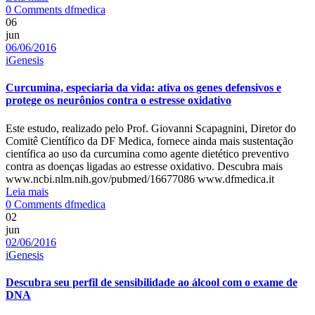
Author
do
0 Comments
dfmedica
código
06
genético
jun
Date
é
06/06/2016
Categories
um
iGenesis
passo
em
Curcumina, especiaria da vida: ativa os genes defensivos e
direção
protege os neurônios contra o estresse oxidativo
à
medicina
Este estudo, realizado pelo Prof. Giovanni Scapagnini, Diretor do
do
Comitê Científico da DF Medica, fornece ainda mais sustentação
futuro
científica ao uso da curcumina como agente dietético preventivo
contra as doenças ligadas ao estresse oxidativo. Descubra mais
www.ncbi.nlm.nih.gov/pubmed/16677086 www.dfmedica.it
Leia mais
Author
0 Comments
dfmedica
02
jun
Date
02/06/2016
Categories
iGenesis
Descubra seu perfil de sensibilidade ao álcool com o exame de
DNA