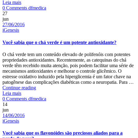
DF
Leia mais
Author
MEDICA:
0 Comments
dfmedica
as
27
novas
jun
Date
fronteiras
27/06/2016
Categories
da
iGenesis
NUTRIGENÔMICA
do
Você sabia que o chá verde é um potente antioxidante?
MICROBIOMA
à
O chá verde tem um conteúdo elevado de polifenóis com potentes
EPIGENÉTICA
propriedades antioxidantes. Recentemente, as catequinas do chá
verde têm recebido muita atenção, pois podem facilitar uma série de
mecanismos antioxidantes e melhorar o controle glicêmico. O
estresse oxidativo induzido pela hiperglicemia é um fator chave na
patogênese das complicações diabéticas como a neuropatia. Para …
Você
Continue reading
sabia
Leia mais
Author
que
0 Comments
dfmedica
o
14
chá
jun
Date
verde
14/06/2016
Categories
é
iGenesis
um
potente
Você sabia que os flavonóides são preciosos aliados para a
antioxidante?