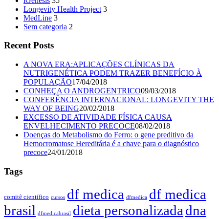
iGenesis
35
Longevity Health Project
3
MedLine
3
Sem categoria
2
Recent Posts
A NOVA ERA:APLICAÇÕES CLÍNICAS DA
NUTRIGENÉTICA PODEM TRAZER BENEFÍCIO À
POPULAÇÃO
17/04/2018
CONHEÇA O ANDROGENTRICO
09/03/2018
CONFERÊNCIA INTERNACIONAL: LONGEVITY THE
WAY OF BEING
20/02/2018
EXCESSO DE ATIVIDADE FÍSICA CAUSA
ENVELHECIMENTO PRECOCE
08/02/2018
Doenças do Metabolismo do Ferro: o gene preditivo da
Hemocromatose Hereditária é a chave para o diagnóstico
precoce
24/01/2018
Tags
df medica
df medica
comitê científico
cursos
dfmedica
brasil
dieta personalizada
dna
dfmedicabrasil