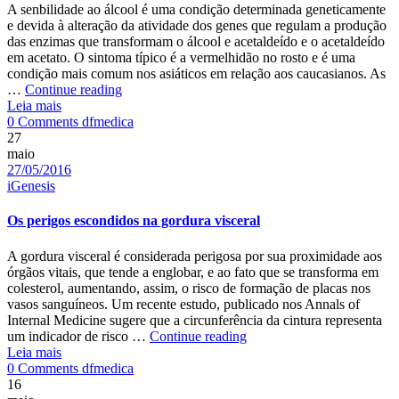
A senbilidade ao álcool é uma condição determinada geneticamente
e devida à alteração da atividade dos genes que regulam a produção
das enzimas que transformam o álcool e acetaldeído e o acetaldeído
em acetato. O sintoma típico é a vermelhidão no rosto e é uma
condição mais comum nos asiáticos em relação aos caucasianos. As
Descubra
…
Continue reading
seu
Leia mais
Author
perfil
0 Comments
dfmedica
de
27
sensibilidade
maio
Date
ao
27/05/2016
Categories
álcool
iGenesis
com
o
Os perigos escondidos na gordura visceral
exame
de
A gordura visceral é considerada perigosa por sua proximidade aos
DNA
órgãos vitais, que tende a englobar, e ao fato que se transforma em
colesterol, aumentando, assim, o risco de formação de placas nos
vasos sanguíneos. Um recente estudo, publicado nos Annals of
Internal Medicine sugere que a circunferência da cintura representa
Os
um indicador de risco …
Continue reading
perigos
Leia mais
Author
escondidos
0 Comments
dfmedica
na
16