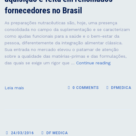
fornecedores no Brasil
As preparações nutracêuticas são, hoje, uma presença
consolidada no campo da suplementação e se caracterizam
como ajudas funcionais para a saúde e o bem-estar da
pessoa, diferentemente da integração alimentar clássica.
Sua entrada no mercado elevou o patamar de atenção
sobre a qualidade das matérias-primas e das formulações,
A
das quais se exige um rigor que …
Continue reading
DF
Medica
Pharma
Leia mais
0 COMMENTS
DFMEDICA
certifica
TODAS
as
matérias
primas
na
Europa,
24/03/2016
DF MEDICA