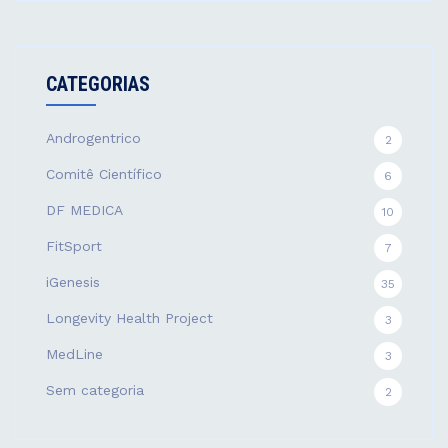
CATEGORIAS
Androgentrico
2
Comitê Científico
6
DF MEDICA
10
FitSport
7
iGenesis
35
Longevity Health Project
3
MedLine
3
Sem categoria
2