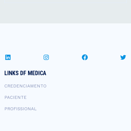
LinkedIn
Instagram
Facebook
Twi
LINKS DF MEDICA
CREDENCIAMENTO
PACIENTE
PROFISSIONAL