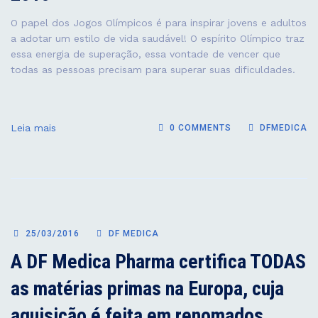
O papel dos Jogos Olímpicos é para inspirar jovens e adultos
a adotar um estilo de vida saudável! O espírito Olímpico traz
essa energia de superação, essa vontade de vencer que
todas as pessoas precisam para superar suas dificuldades.
Leia mais
0 COMMENTS
DFMEDICA
25/03/2016
DF MEDICA
A DF Medica Pharma certifica TODAS
as matérias primas na Europa, cuja
aquisição é feita em renomados