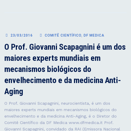
ACORDO
COM
OS
RESULTADOS
GENÉTICOS
23/03/2016
COMITÊ CIENTÍFICO
,
DF MEDICA
O Prof. Giovanni Scapagnini é um dos
maiores experts mundiais em
mecanismos biológicos do
envelhecimento e da medicina Anti-
Aging
O Prof. Giovanni Scapagnini, neurocientista, é um dos
maiores experts mundiais em mecanismos biológicos do
envelhecimento e da medicina Anti-Aging, é o Diretor do
Comitê Científico da DF Medica www.dfmedica.it Prof.
GiovannI Scapagnini, convidado da RAI (Emissora Nacional