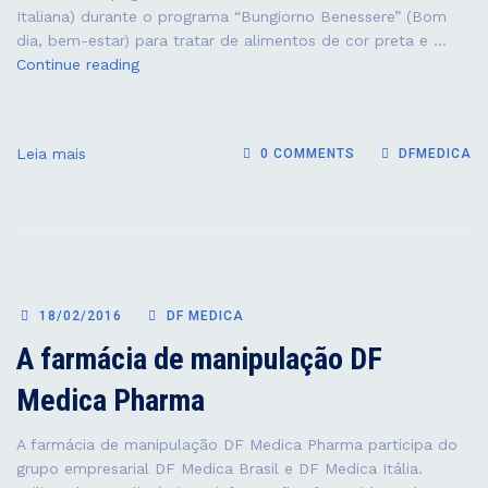
Italiana) durante o programa “Bungiorno Benessere” (Bom
dia, bem-estar) para tratar de alimentos de cor preta e …
O
Continue reading
Prof.
Giovanni
Scapagnini
Leia mais
0 COMMENTS
DFMEDICA
é
um
dos
maiores
experts
mundiais
em
18/02/2016
DF MEDICA
mecanismos
A farmácia de manipulação DF
biológicos
do
Medica Pharma
envelhecimento
e
A farmácia de manipulação DF Medica Pharma participa do
da
grupo empresarial DF Medica Brasil e DF Medica Itália.
medicina