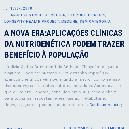
17/04/2018
ANDROGENTRICO
,
DF MEDICA
,
FITSPORT
,
IGENESIS
,
LONGEVITY HEALTH PROJECT
,
MEDLINE
,
SEM CATEGORIA
A NOVA ERA:APLICAÇÕES CLÍNICAS
DA NUTRIGENÉTICA PODEM TRAZER
BENEFÍCIO À POPULAÇÃO
Já dizia Carlos Drummond de Andrade: “Ninguém é igual a
ninguém. Todo ser humano é um estranho ímpar”. Os
avanços científicos vêm permitindo a melhor compreensão
das diferenças existentes entre os indivíduos. Acreditava-se
que o Projeto Genoma, concluído em 2003, seria a chave
para todas as respostas referentes ao metabolismo,
A
doenças, gostos, personalidade, etc, de …
Continue reading
NO
ERA
CLÍ
Leia mais
0 COMMENTS
DFMEDICA