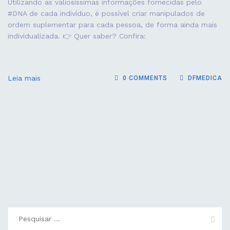
Utilizando as valiosíssimas informações fornecidas pelo
Anti-
‪#‎DNA‬ de cada indivíduo, é possível criar manipulados de
Aging
ordem suplementar para cada pessoa, de forma ainda mais
individualizada. 👉 Quer saber? Confira:
Leia mais
0 COMMENTS
DFMEDICA
Pesquisar
por: