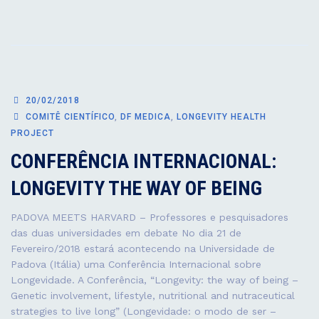
20/02/2018
COMITÊ CIENTÍFICO
,
DF MEDICA
,
LONGEVITY HEALTH
PROJECT
CONFERÊNCIA INTERNACIONAL:
LONGEVITY THE WAY OF BEING
PADOVA MEETS HARVARD – Professores e pesquisadores
das duas universidades em debate No dia 21 de
Fevereiro/2018 estará acontecendo na Universidade de
Padova (Itália) uma Conferência Internacional sobre
Longevidade. A Conferência, “Longevity: the way of being –
Genetic involvement, lifestyle, nutritional and nutraceutical
strategies to live long” (Longevidade: o modo de ser –