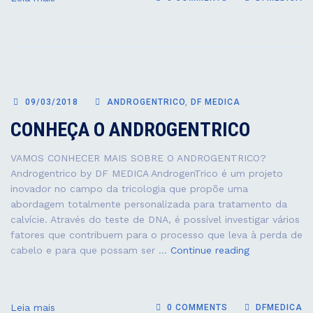
DA
NUT
PO
TR
BEN
À
PO
09/03/2018
ANDROGENTRICO
,
DF MEDICA
CONHEÇA O ANDROGENTRICO
VAMOS CONHECER MAIS SOBRE O ANDROGENTRICO?
Androgentrico by DF MEDICA AndrogenTrico é um projeto
inovador no campo da tricologia que propõe uma
abordagem totalmente personalizada para tratamento da
calvície. Através do teste de DNA, é possível investigar vários
fatores que contribuem para o processo que leva à perda de
CONHEÇA
cabelo e para que possam ser …
Continue reading
O
ANDROGENTR
Leia mais
0 COMMENTS
DFMEDICA